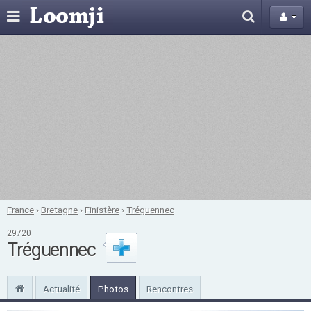
France
›
Bretagne
›
Finistère
›
Tréguennec
29720
Tréguennec
Actualité
Photos
Rencontres