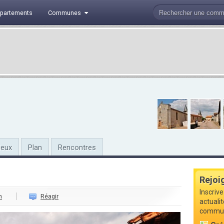
partements
Communes
ieux
Plan
Rencontres
Rejoi
Inscrive
n
Réagir
actualit
commune