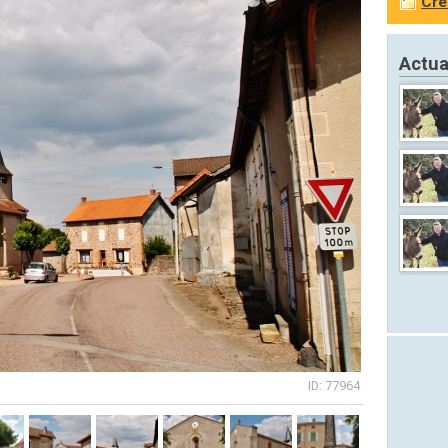
Cré
Actua
ID: 77964