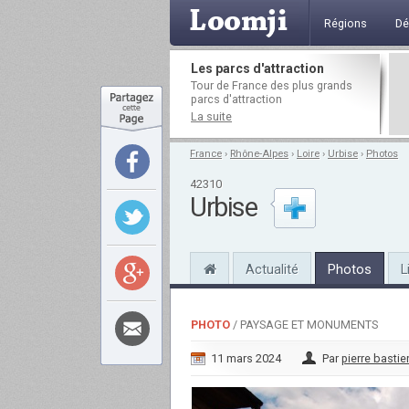
Régions
Dé
Les parcs d'attraction
Tour de France des plus grands
parcs d'attraction
La suite
France
›
Rhône-Alpes
›
Loire
›
Urbise
›
Photos
42310
Urbise
Actualité
Photos
L
PHOTO
/ PAYSAGE ET MONUMENTS
11 mars 2024
Par
pierre bastie