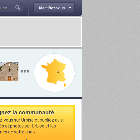
Identifiez-vous
gnez la communauté
z-vous sur Urbise et publiez avis,
és et photos sur Urbise et les
s de votre choix.