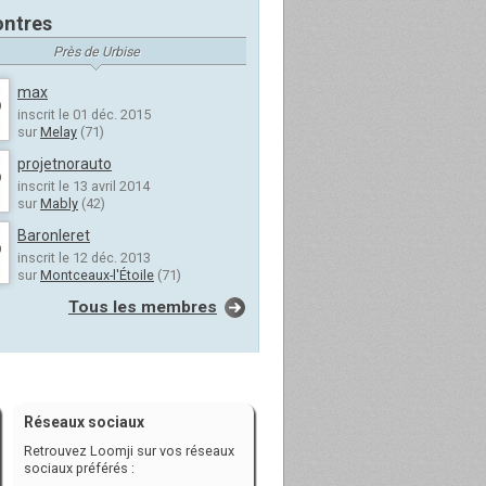
ntres
Près de Urbise
max
inscrit le 01 déc. 2015
sur
Melay
(71)
projetnorauto
inscrit le 13 avril 2014
sur
Mably
(42)
Baronleret
inscrit le 12 déc. 2013
sur
Montceaux-l'Étoile
(71)
Tous les membres
Réseaux sociaux
Retrouvez Loomji sur vos réseaux
sociaux préférés :