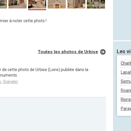
mier à noter cette photo !
Les vi
Toutes les photos de Urbise
Charl
ur de cette photo de Urbise (Loire) publiée dans la
Lapal
onuments.
Semu
Signaler
Roan
Riorg
Paray