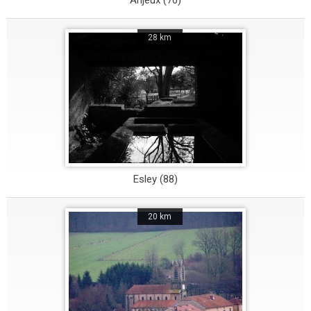
Anjeux (70)
28 km
Esley (88)
20 km