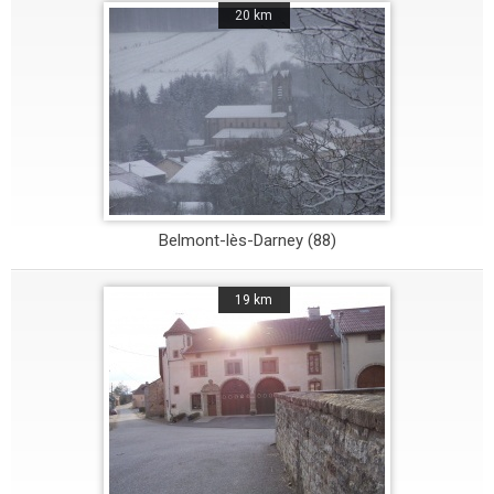
20 km
Belmont-lès-Darney (88)
19 km