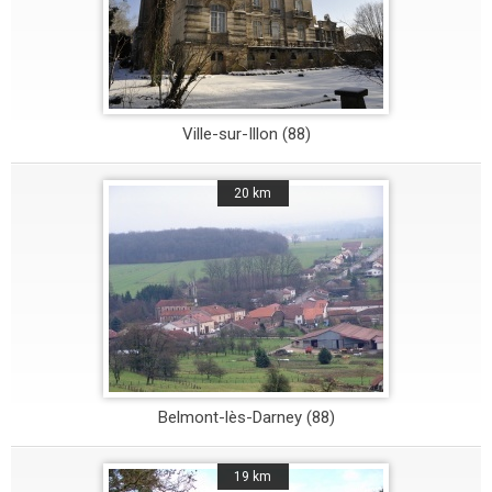
Ville-sur-Illon (88)
20 km
Belmont-lès-Darney (88)
19 km