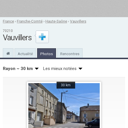
France
›
Franche-Comté
›
Haute-Saône
›
Vauvillers
70210
Vauvillers
Actualité
Photos
Rencontres
Rayon ~ 30 km
Les mieux notées
30 km