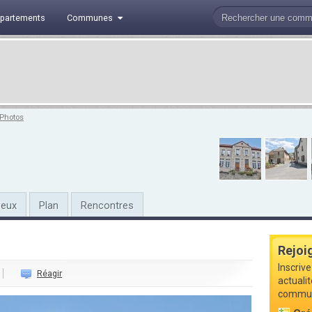
partements
Communes
Photos
ieux
Plan
Rencontres
Rejoi
Inscriv
Réagir
actuali
commune