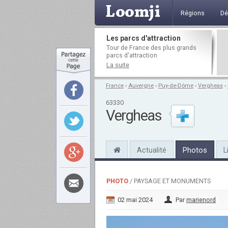
Régions
Dé
Les parcs d'attraction
Tour de France des plus grands
parcs d'attraction
La suite
France
›
Auvergne
›
Puy-de-Dôme
›
Vergheas
›
63330
Vergheas
Actualité
Photos
L
PHOTO
/ PAYSAGE ET MONUMENTS
02 mai 2024
Par
marienord