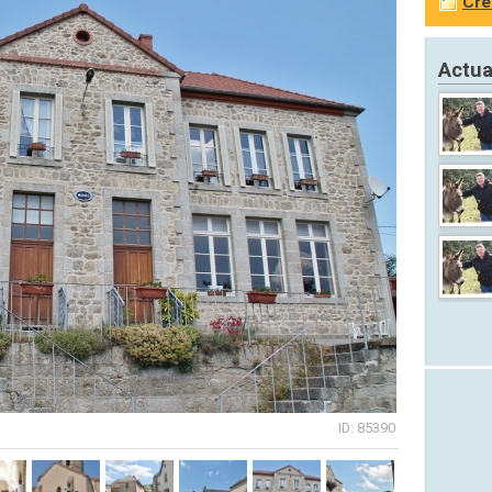
Cré
Actua
ID: 85390