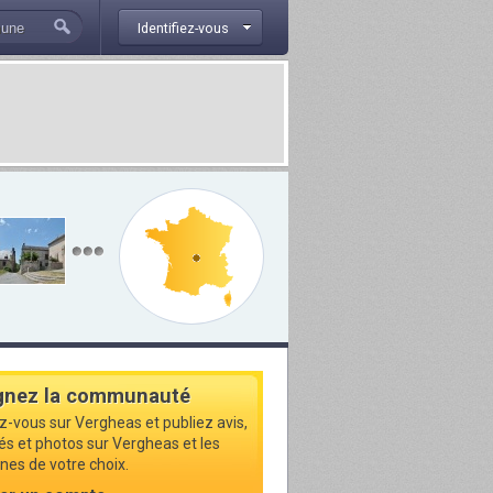
Identifiez-vous
gnez la communauté
ez-vous sur Vergheas et publiez avis,
tés et photos sur Vergheas et les
s de votre choix.