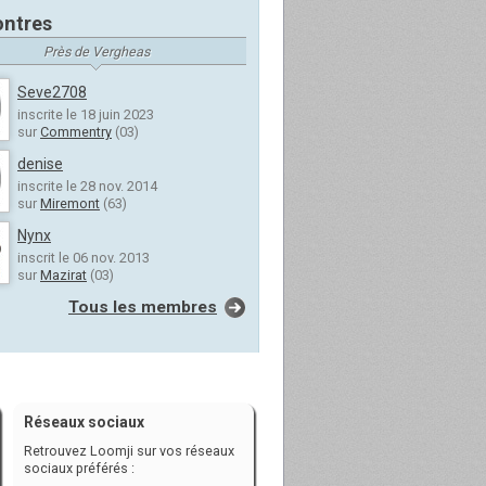
ntres
Près de Vergheas
Seve2708
inscrite le 18 juin 2023
sur
Commentry
(03)
denise
inscrite le 28 nov. 2014
sur
Miremont
(63)
Nynx
inscrit le 06 nov. 2013
sur
Mazirat
(03)
Tous les membres
Réseaux sociaux
Retrouvez Loomji sur vos réseaux
sociaux préférés :