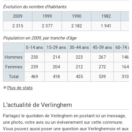
Évolution du nombre d'habitants
2009
1999
1990
1982
2 315
2 377
2 182
1 941
Population en 2009, par tranche d'âge
0-14 ans
15-29 ans
30-44 ans
45-59 ans
60-74 a
Hommes
230
214
223
267
146
Femmes
239
204
212
272
164
Total
469
418
435
539
310
Plus de stats
L'actualité de Verlinghem
Partagez le quotidien de Verlinghem en postant ici un message,
une photo, votre avis ou un évèvenement sur cette commune.
Vous pouvez aussi poser une question aux Verlinghemois et aux