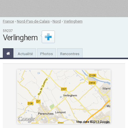
France
›
Nord-Pas-de-Calais
›
Nord
›
Verlinghem
59237
Verlinghem
Actualité
Photos
Rencontres