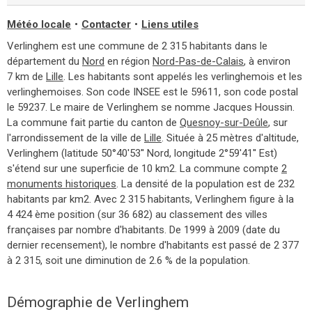
Météo locale
•
Contacter
•
Liens utiles
Verlinghem est une commune de 2 315 habitants dans le
département du
Nord
en région
Nord-Pas-de-Calais
, à environ
7 km de
Lille
. Les habitants sont appelés les verlinghemois et les
verlinghemoises. Son code INSEE est le 59611, son code postal
le 59237. Le maire de Verlinghem se nomme Jacques Houssin.
La commune fait partie du canton de
Quesnoy-sur-Deûle
, sur
l'arrondissement de la ville de
Lille
. Située à 25 mètres d'altitude,
Verlinghem (latitude 50°40'53'' Nord, longitude 2°59'41'' Est)
s'étend sur une superficie de 10 km2. La commune compte
2
monuments historiques
. La densité de la population est de 232
habitants par km2. Avec 2 315 habitants, Verlinghem figure à la
4 424 ème position (sur 36 682) au classement des villes
françaises par nombre d'habitants. De 1999 à 2009 (date du
dernier recensement), le nombre d'habitants est passé de 2 377
à 2 315, soit une diminution de 2.6 % de la population.
Démographie de Verlinghem