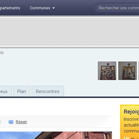
partements
Communes
tos
ieux
Plan
Rencontres
Rejoi
Inscriv
Réagir
actuali
commune