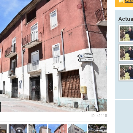
Cré
Actua
ID: 42115