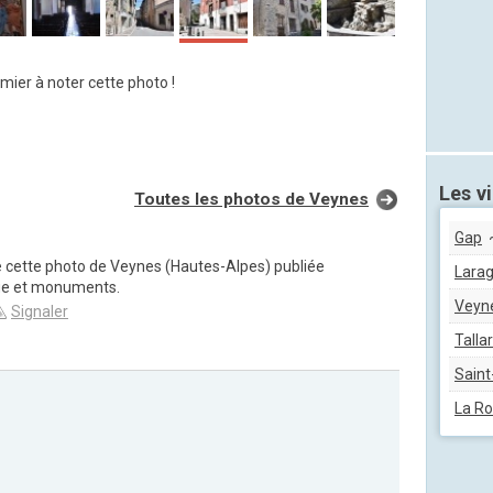
mier à noter cette photo !
Les vi
Toutes les photos de Veynes
Gap
~
e cette photo de Veynes (Hautes-Alpes) publiée
Lara
ge et monuments.
Veyn
Signaler
Talla
Sain
La R