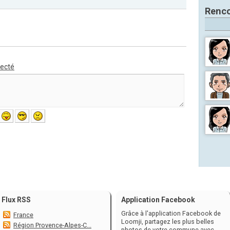
Renco
necté
Flux RSS
Application Facebook
Grâce à l'application Facebook de
France
Loomji, partagez les plus belles
Région Provence-Alpes-C...
photos de votre commune avec