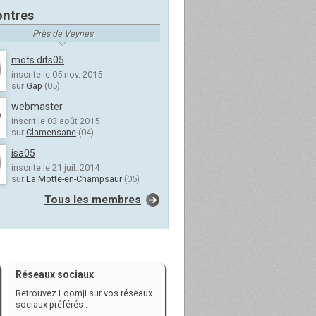
ntres
Près de Veynes
mots dits05
inscrite le 05 nov. 2015
sur
Gap
(05)
webmaster
inscrit le 03 août 2015
sur
Clamensane
(04)
isa05
inscrite le 21 juil. 2014
sur
La Motte-en-Champsaur
(05)
Tous les membres
Réseaux sociaux
Retrouvez Loomji sur vos réseaux
sociaux préférés :