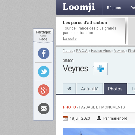
Régions
Dé
Les parcs d'attraction
Tour de France des plus grands
parcs d'attraction
La suite
France
›
P.A.C.A.
›
Hautes-Alpes
›
Veynes
›
Pho
05400
Veynes
Actualité
Photos
L
PHOTO
/ PAYSAGE ET MONUMENTS
18 juil. 2020
Par
marienord