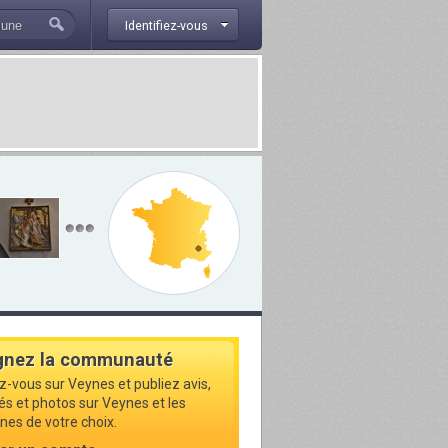
Identifiez-vous
gnez la communauté
ez-vous sur Veynes et publiez avis,
tés et photos sur Veynes et les
s de votre choix.