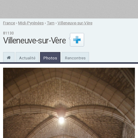
France
›
Midi-Pyrénées
›
Tarn
›
Villeneuve-sur-Vère
81130
Villeneuve-sur-Vère
Actualité
Photos
Rencontres