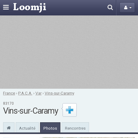
France
›
P.A.C.A.
›
Var
›
Vins-sur-Caramy
83170
Vins-sur-Caramy
Actualité
Photos
Rencontres