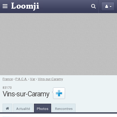
France
›
P.A.C.A.
›
Var
›
Vins-sur-Caramy
83170
Vins-sur-Caramy
Actualité
Photos
Rencontres