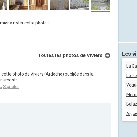
mier à noter cette photo !
Les vi
Toutes les photos de Viviers
La G
 cette photo de Viviers (Ardèche) publiée dans la
Le Po
onuments.
Vogü
Signaler
Mirm
Bala
Aigu