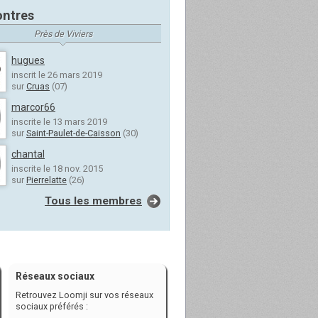
ntres
Près de Viviers
hugues
inscrit le 26 mars 2019
sur
Cruas
(07)
marcor66
inscrite le 13 mars 2019
sur
Saint-Paulet-de-Caisson
(30)
chantal
inscrite le 18 nov. 2015
sur
Pierrelatte
(26)
Tous les membres
Réseaux sociaux
Retrouvez Loomji sur vos réseaux
sociaux préférés :