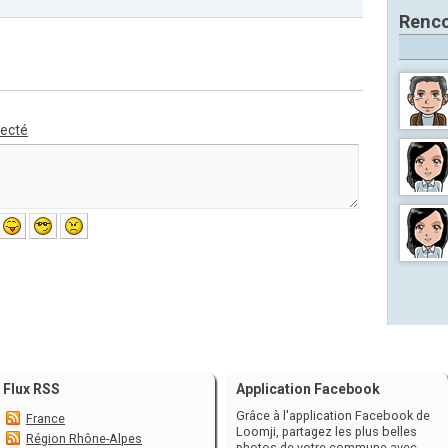
Renco
necté
Flux RSS
Application Facebook
Grâce à l'application Facebook de
France
Loomji, partagez les plus belles
Région Rhône-Alpes
photos de votre commune avec