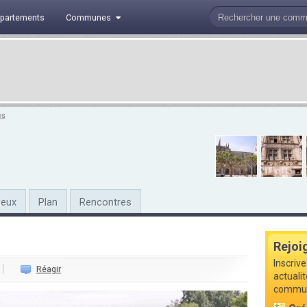
partements
Communes
os
ieux
Plan
Rencontres
Rejoi
Inscrive
Réagir
actualit
commune