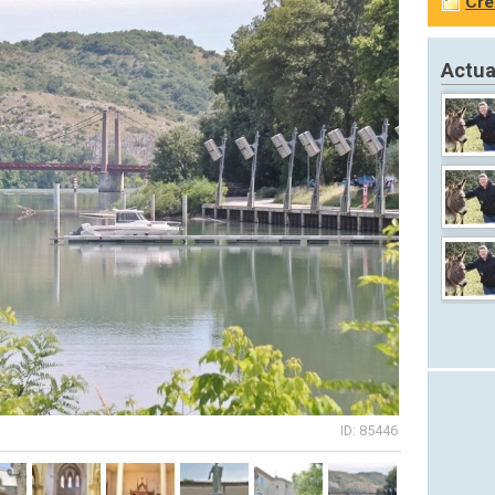
Cré
Actua
ID: 85446