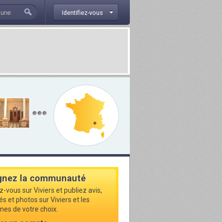
Identifiez-vous
gnez la communauté
z-vous sur Viviers et publiez avis,
és et photos sur Viviers et les
s de votre choix.