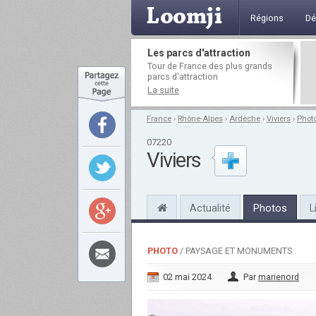
Régions
Dé
Les parcs d'attraction
Tour de France des plus grands
parcs d'attraction
La suite
France
›
Rhône-Alpes
›
Ardèche
›
Viviers
›
Phot
07220
Viviers
Actualité
Photos
L
PHOTO
/ PAYSAGE ET MONUMENTS
02 mai 2024
Par
marienord