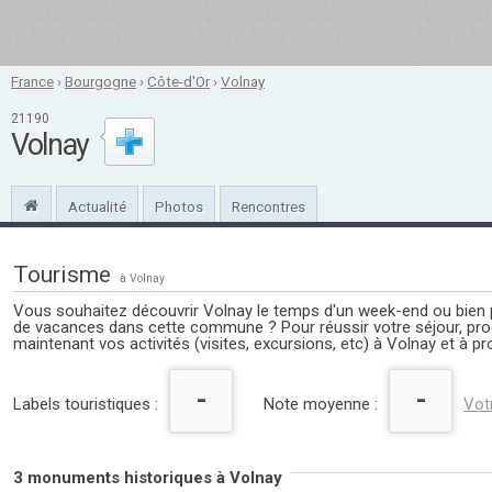
France
›
Bourgogne
›
Côte-d'Or
›
Volnay
21190
Volnay
Actualité
Photos
Rencontres
Tourisme
à Volnay
Vous souhaitez découvrir Volnay le temps d'un week-end ou bien 
de vacances dans cette commune ? Pour réussir votre séjour, p
maintenant vos activités (visites, excursions, etc) à Volnay et à pr
-
-
Labels touristiques :
Note moyenne :
Vot
3 monuments historiques à Volnay