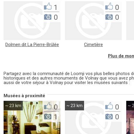
1
0
0
0
Dolmen dit La Pierre-Brûlée
Cimetière
Plus de mon
Partagez avec la communauté de Loomji vos plus belles photos
historiques et des autres monuments de Volnay que vous avez pho
aussi de votre séjour à Volnay pour visiter les musées suivants :
Musées à proximité
~ 23 km
0
~ 23 km
0
~ 
1
0