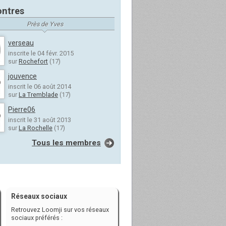
ntres
Près de Yves
verseau
inscrite le 04 févr. 2015
sur
Rochefort
(17)
jouvence
inscrit le 06 août 2014
sur
La Tremblade
(17)
Pierre06
inscrit le 31 août 2013
sur
La Rochelle
(17)
Tous les membres
Réseaux sociaux
Retrouvez Loomji sur vos réseaux
sociaux préférés :