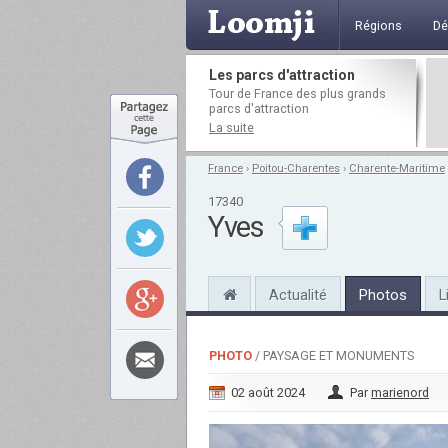
Régions
Dé
Les parcs d'attraction
Tour de France des plus grands
parcs d'attraction
La suite
France
›
Poitou-Charentes
›
Charente-Maritime
17340
Yves
Actualité
Photos
L
PHOTO
/ PAYSAGE ET MONUMENTS
02 août 2024
Par
marienord