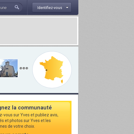
Identifiez-vous
gnez la communauté
z-vous sur Yves et publiez avis,
és et photos sur Yves et les
s de votre choix.