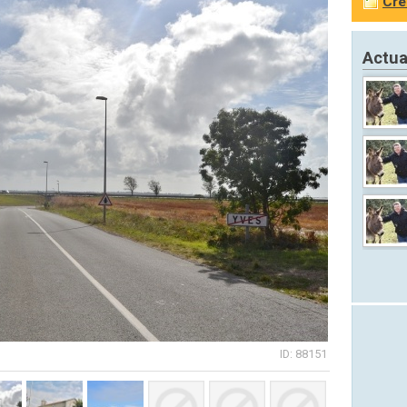
Cré
Actua
ID: 88151