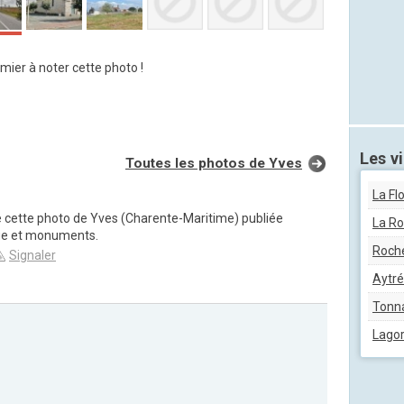
mier à noter cette photo !
Les vi
Toutes les photos de Yves
La Fl
e cette photo de Yves (Charente-Maritime) publiée
La Ro
ge et monuments.
Roch
Signaler
Aytré
Tonn
Lago