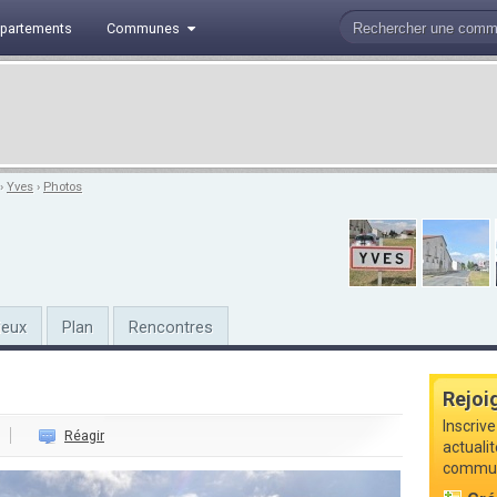
partements
Communes
›
Yves
›
Photos
ieux
Plan
Rencontres
Rejoi
Inscrive
Réagir
actualit
commune