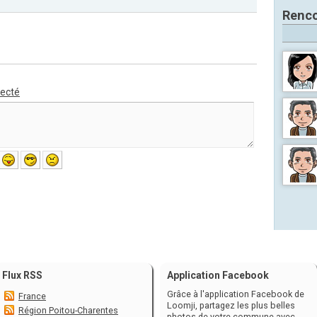
Renco
necté
Flux RSS
Application Facebook
Grâce à l'application Facebook de
France
Loomji, partagez les plus belles
Région Poitou-Charentes
photos de votre commune avec