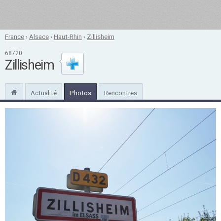
France
›
Alsace
›
Haut-Rhin
›
Zillisheim
68720
Zillisheim
Actualité
Photos
Rencontres