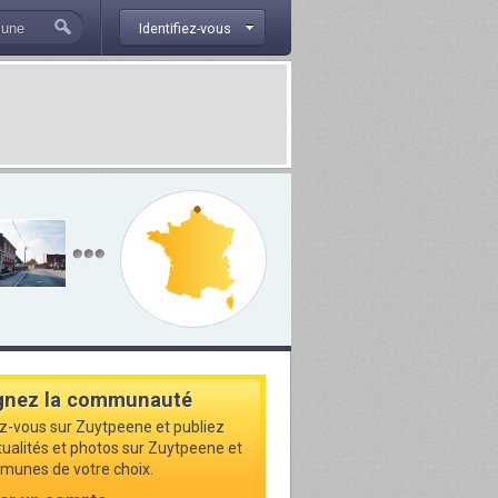
Identifiez-vous
gnez la communauté
ez-vous sur Zuytpeene et publiez
ctualités et photos sur Zuytpeene et
munes de votre choix.