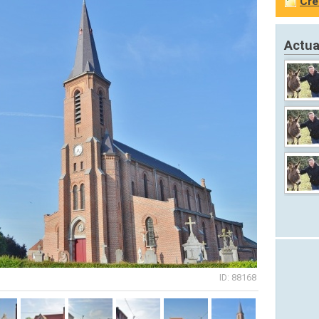
Cré
Actua
ID: 88168