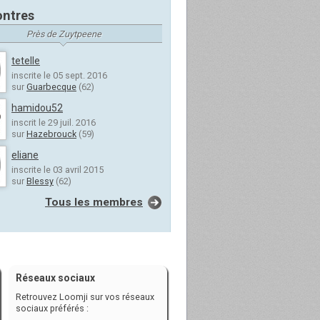
ntres
Près de Zuytpeene
tetelle
inscrite le 05 sept. 2016
sur
Guarbecque
(62)
hamidou52
inscrit le 29 juil. 2016
sur
Hazebrouck
(59)
eliane
inscrite le 03 avril 2015
sur
Blessy
(62)
Tous les membres
Réseaux sociaux
Retrouvez Loomji sur vos réseaux
sociaux préférés :