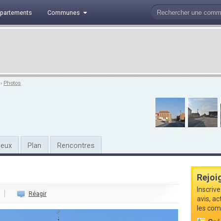
partements
Communes
›
Photos
ieux
Plan
Rencontres
Rejoi
Inscriv
Réagir
avis, a
les com