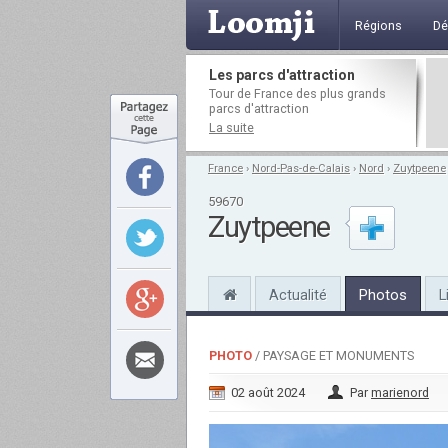
Régions
Dé
Les parcs d'attraction
Tour de France des plus grands
parcs d'attraction
La suite
France
›
Nord-Pas-de-Calais
›
Nord
›
Zuytpeene
59670
Zuytpeene
Actualité
Photos
L
PHOTO
/ PAYSAGE ET MONUMENTS
02 août 2024
Par
marienord