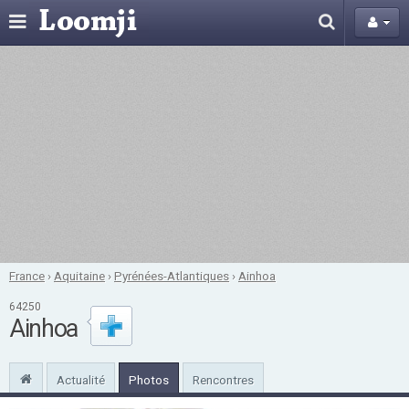
France
›
Aquitaine
›
Pyrénées-Atlantiques
›
Ainhoa
64250
Ainhoa
Actualité
Photos
Rencontres