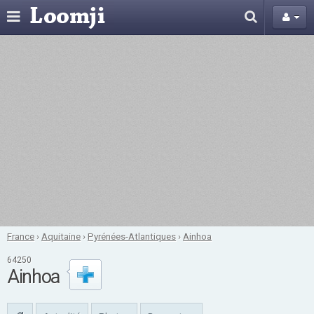
France
›
Aquitaine
›
Pyrénées-Atlantiques
›
Ainhoa
64250
Ainhoa