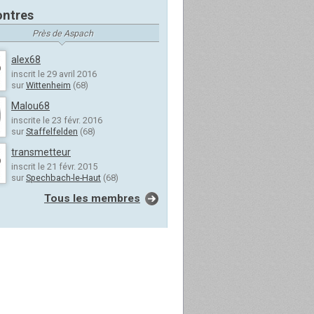
ntres
Près de Aspach
alex68
inscrit le 29 avril 2016
sur
Wittenheim
(68)
Malou68
inscrite le 23 févr. 2016
sur
Staffelfelden
(68)
transmetteur
inscrit le 21 févr. 2015
sur
Spechbach-le-Haut
(68)
Tous les membres