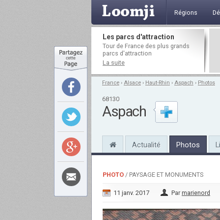
Régions
Dé
Les parcs d'attraction
Tour de France des plus grands
parcs d'attraction
La suite
France
›
Alsace
›
Haut-Rhin
›
Aspach
›
Photos
68130
Aspach
Actualité
Photos
L
PHOTO
/ PAYSAGE ET MONUMENTS
11 janv. 2017
Par
marienord