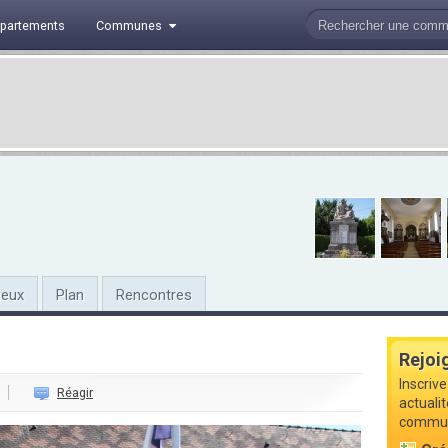
partements
Communes
ieux
Plan
Rencontres
Rejoi
Inscriv
Réagir
actuali
commune