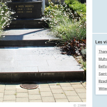
Les vi
Than
Mulh
Belfo
Saint
Illzac
Witt
ID: 23888