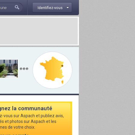
Identifiez-vous
gnez la communauté
ez-vous sur Aspach et publiez avis,
tés et photos sur Aspach et les
s de votre choix.