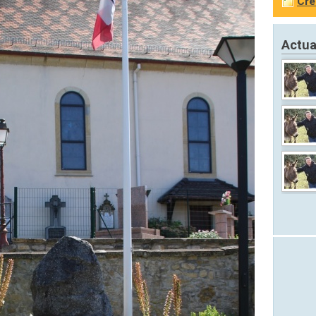
Cré
Actua