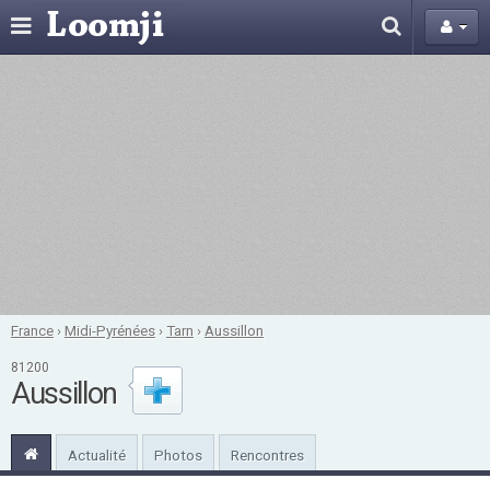
France
›
Midi-Pyrénées
›
Tarn
›
Aussillon
81200
Aussillon
Actualité
Photos
Rencontres