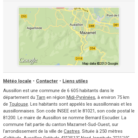
Météo locale
•
Contacter
•
Liens utiles
Aussillon est une commune de 6 605 habitants dans le
département du
Tarn
en région
Midi-Pyrénées
, à environ 75 km
de
Toulouse
. Les habitants sont appelés les aussillonnais et les
aussillonnaises. Son code INSEE est le 81021, son code postal le
81200. Le maire de Aussillon se nomme Bernard Escudier. La
commune fait partie du canton Mazamet-Sud-Ouest, sur
l'arrondissement de la ville de
Castres
. Située à 250 mètres
d'altitude, Aussillon (latitude 43°29'13'' Nord, longitude 2°21'19''