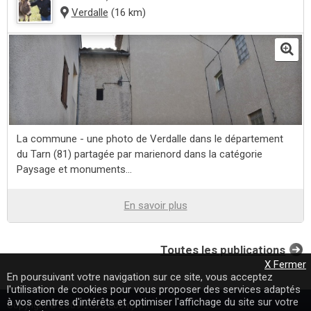
Verdalle
(16 km)
La commune - une photo de Verdalle dans le département
du Tarn (81) partagée par marienord dans la catégorie
Paysage et monuments...
En savoir plus
Toutes les publications
X Fermer
En poursuivant votre navigation sur ce site, vous acceptez
l'utilisation de cookies pour vous proposer des services adaptés
à vos centres d'intérêts et optimiser l'affichage du site sur votre
Copyright © 2009-2020 Loomji.fr