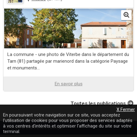
La commune - une photo de Viterbe dans le département du
Tarn (81) partagée par marienord dans la catégorie Paysage
et monuments...
En savoir plus
Toutes les publications
X Fermer
En poursuivant votre navigation sur ce site, vous acceptez
l'utilisation de cookies pour vous proposer des services adaptés
à vos centres d'intérêts et optimiser l'affichage du site sur votre
Copyright © 2009-2020 Loomji.fr
terminal.