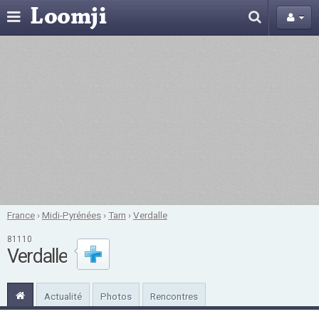
France
›
Midi-Pyrénées
›
Tarn
›
Verdalle
81110
Verdalle
Actualité
Photos
Rencontres