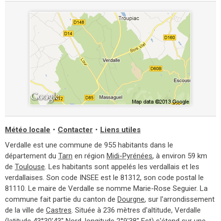
Météo locale
•
Contacter
•
Liens utiles
Verdalle est une commune de 955 habitants dans le
département du
Tarn
en région
Midi-Pyrénées
, à environ 59 km
de
Toulouse
. Les habitants sont appelés les verdallais et les
verdallaises. Son code INSEE est le 81312, son code postal le
81110. Le maire de Verdalle se nomme Marie-Rose Seguier. La
commune fait partie du canton de
Dourgne
, sur l'arrondissement
de la ville de
Castres
. Située à 236 mètres d'altitude, Verdalle
(latitude 43°30'43'' Nord, longitude 2°9'38'' Est) s'étend sur une