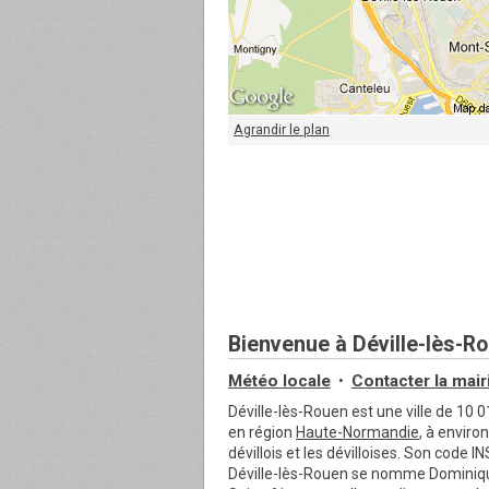
Agrandir le plan
Bienvenue à Déville-lès-R
Météo locale
Contacter
la mair
•
Déville-lès-Rouen est une ville de 10
en région
Haute-Normandie
, à enviro
dévillois et les dévilloises. Son code 
Déville-lès-Rouen se nomme Dominiqu