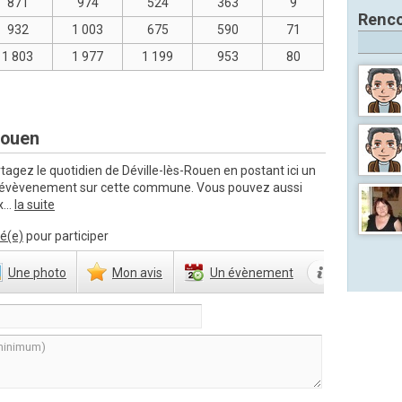
871
974
524
363
9
Renco
932
1 003
675
590
71
1 803
1 977
1 199
953
80
Rouen
tagez le quotidien de Déville-lès-Rouen en postant ici un
n évèvenement sur cette commune. Vous pouvez aussi
...
la suite
é(e)
pour participer
Une
photo
Mon
avis
Un
évènement