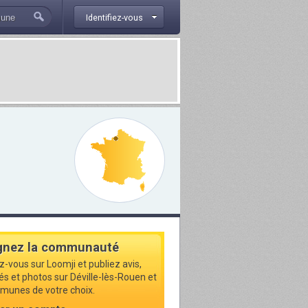
Identifiez-vous
gnez la communauté
z-vous sur Loomji et publiez avis,
tés et photos sur Déville-lès-Rouen et
munes de votre choix.