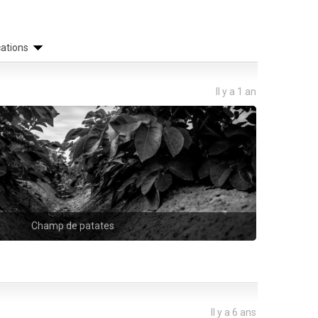
cations
Il y a 1 an
Champ de patates
Il y a 6 ans