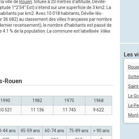
la ville de
Rouen
. Située à 20 mètres d'altitude, Déville-
gitude 1°2'54'' Est) s'étend sur une superficie de 3 km2. La
habitants par km2. Avec 10 018 habitants, Déville-lès-
ur 36 682) au classement des villes françaises par nombre
dernier recensement), le nombre d'habitants est passé de
de 4.1 % de la population. La commune est labellisée
Villes
Les vi
Roue
Sotte
ès-Rouen
Saint
Le Gr
1990
1982
1975
1968
Le Pe
10 521
11 136
11 745
9 622
Mont
0-44 ans
45-59 ans
60-74 ans
75-89 ans
> 90 ans