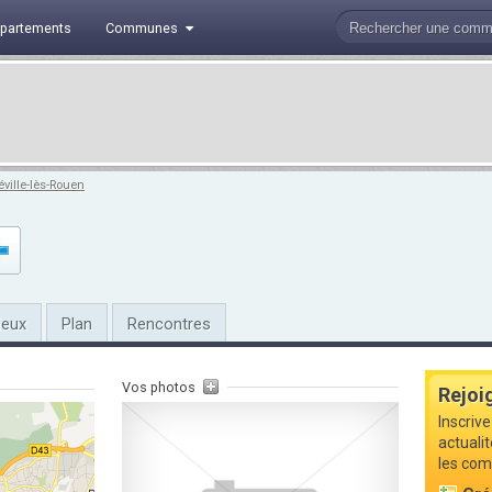
partements
Communes
éville-lès-Rouen
ieux
Plan
Rencontres
Vos photos
Rejoi
Inscrive
actuali
les com