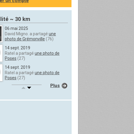
er un compte
lité ~ 30 km
06 mai 2025
David Migno. a partagé
une
photo de Grémonville
(76)
14 sept. 2019
Ratel a partagé
une photo de
Poses
(27)
14 sept. 2019
Ratel a partagé
une photo de
Poses
(27)
Plus
14 sept. 2019
Ratel a partagé
une photo de
Poses
(27)
20 janv. 2016
bernard bon. a partagé
une
photo de Rouen
(76)
17 juin 2015
Courez aux. a ajouté
un