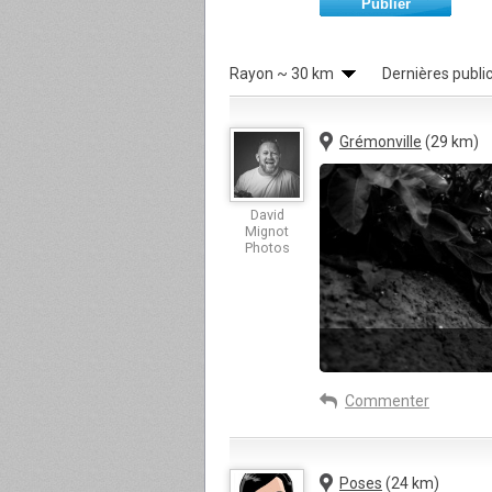
Publier
Rayon
~ 30 km
Dernières publi
Grémonville
(29 km)
David
Mignot
Photos
Commenter
Poses
(24 km)