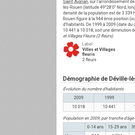
Saint-Aignan
, sur l'arrondissement de 
lès-Rouen (latitude 49°28'0'' Nord, lon
densité de la population est de 3 339 
Rouen figure à la 944 ème position (s
d'habitants. De 1999 à 2009 (date du 
10 441 à 10 018, soit une diminution 
et Villages Fleuris (2 fleurs)
.
Label
Villes et Villages
fleuris
2 fleurs
Démographie de Déville-l
Évolution du nombre d'habitants
2009
1999
10 018
10 441
Population en 2009, par tranche d'âge
0-14 ans
15-29 ans
3