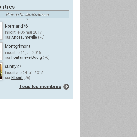
ntres
Près de Déville-lès-Rouen
Normand76
inscrit le 06 mai 2017
sur
Anceaumeville
(76)
Montgrimont
inscrit le 11 juil. 2016
sur
Fontaine-le-Bourg
(76)
sunny27
inscrite le 24 juil. 2015
sur
Elbeuf
(76)
Tous les membres