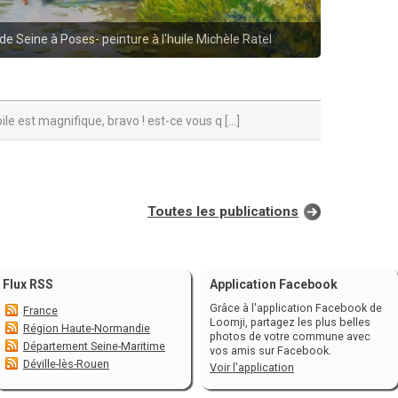
e Seine à Poses- peinture à l'huile Michèle Ratel
oile est magnifique, bravo ! est-ce vous q
[...]
Toutes les publications
Flux RSS
Application Facebook
Grâce à l'application Facebook de
France
Loomji, partagez les plus belles
Région Haute-Normandie
photos de votre commune avec
Département Seine-Maritime
vos amis sur Facebook.
Déville-lès-Rouen
Voir l'application