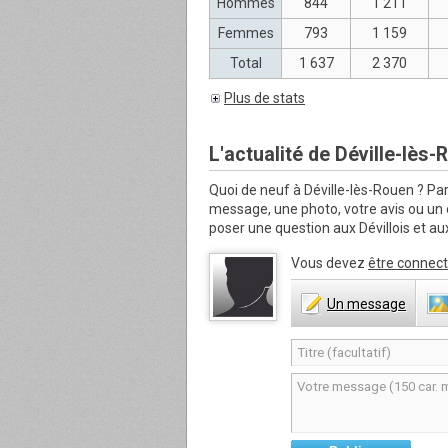
Hommes
844
1 211
Femmes
793
1 159
Total
1 637
2 370
Plus de stats
L'actualité de Déville-lès-
Quoi de neuf à Déville-lès-Rouen ?
Par
message, une photo, votre avis ou u
poser une question aux Dévillois et aux
Vous devez
être connect
Un
message