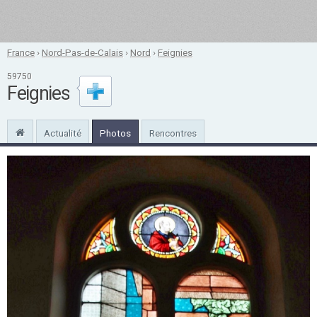
France
›
Nord-Pas-de-Calais
›
Nord
›
Feignies
59750
Feignies
Actualité
Photos
Rencontres