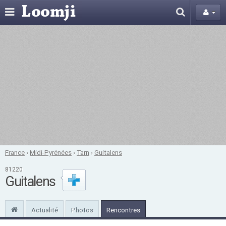
France
›
Midi-Pyrénées
›
Tarn
›
Guitalens
81220
Guitalens
Actualité
Photos
Rencontres