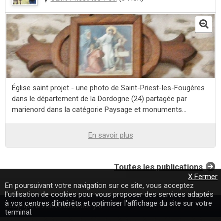
Église saint projet - une photo de Saint-Priest-les-Fougères
dans le département de la Dordogne (24) partagée par
marienord dans la catégorie Paysage et monuments...
En savoir plus
Toutes les publications
X Fermer
En poursuivant votre navigation sur ce site, vous acceptez
l'utilisation de cookies pour vous proposer des services adaptés
à vos centres d'intérêts et optimiser l'affichage du site sur votre
Copyright © 2009-2020 Loomji.fr
terminal.