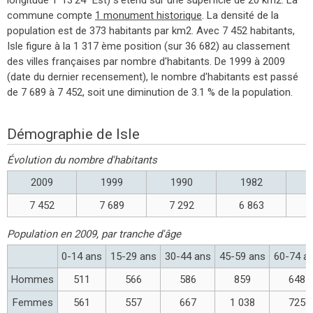
commune compte
1 monument historique
. La densité de la
population est de 373 habitants par km2. Avec 7 452 habitants,
Isle figure à la 1 317 ème position (sur 36 682) au classement
des villes françaises par nombre d'habitants. De 1999 à 2009
(date du dernier recensement), le nombre d'habitants est passé
de 7 689 à 7 452, soit une diminution de 3.1 % de la population.
Démographie de Isle
Évolution du nombre d'habitants
2009
1999
1990
1982
7 452
7 689
7 292
6 863
Population en 2009, par tranche d'âge
0-14 ans
15-29 ans
30-44 ans
45-59 ans
60-74 a
Hommes
511
566
586
859
648
Femmes
561
557
667
1 038
725