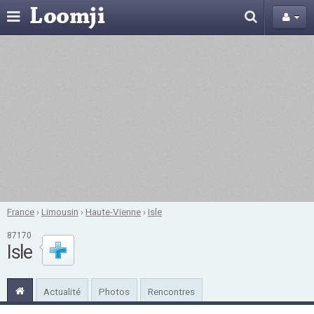
France
›
Limousin
›
Haute-Vienne
›
Isle
87170
Isle
Actualité
Photos
Rencontres