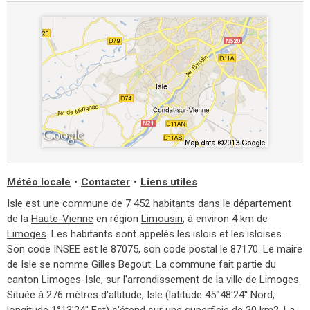
Météo locale
•
Contacter
•
Liens utiles
Isle est une commune de 7 452 habitants dans le département
de la
Haute-Vienne
en région
Limousin
, à environ 4 km de
Limoges
. Les habitants sont appelés les islois et les isloises.
Son code INSEE est le 87075, son code postal le 87170. Le maire
de Isle se nomme Gilles Begout. La commune fait partie du
canton Limoges-Isle, sur l'arrondissement de la ville de
Limoges
.
Située à 276 mètres d'altitude, Isle (latitude 45°48'24'' Nord,
longitude 1°13'24'' Est) s'étend sur une superficie de 20 km2. La