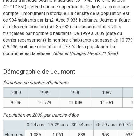
4°6'10'' Est) s'étend sur une superficie de 10 km2. La commune
compte
1 monument historique
. La densité de la population est
de 994 habitants par km2. Avec 9 936 habitants, Jeumont figure
à la 955 ème position (sur 36 682) au classement des villes
françaises par nombre d'habitants. De 1999 à 2009 (date du
dernier recensement), le nombre d'habitants est passé de 10 779
à 9 936, soit une diminution de 7.8 % de la population. La
commune est labellisée
Villes et Villages Fleuris (1 fleur)
.
Démographie de Jeumont
Évolution du nombre d'habitants
2009
1999
1990
1982
1
9 936
10 779
11 048
11 661
10
Population en 2009, par tranche d'âge
0-14 ans
15-29 ans
30-44 ans
45-59 ans
60-74 a
Hommes
1 085
1 061
838
953
538