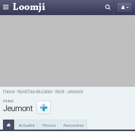
France
›
Nord-Pas-de-Calais
›
Nord
›
Jeumont
59460
Jeumont
Actualité
Photos
Rencontres