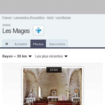
France
›
Languedoc-Roussillon
›
Gard
›
Les Mages
30960
Les Mages
Actualité
Photos
Rencontres
Rayon ~ 30 km
Les plus récentes
20 km