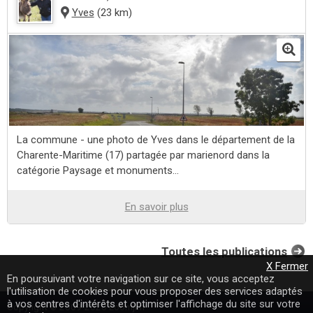
Yves
(23 km)
La commune - une photo de Yves dans le département de la
Charente-Maritime (17) partagée par marienord dans la
catégorie Paysage et monuments...
En savoir plus
Toutes les publications
X Fermer
En poursuivant votre navigation sur ce site, vous acceptez
l'utilisation de cookies pour vous proposer des services adaptés
à vos centres d'intérêts et optimiser l'affichage du site sur votre
Copyright © 2009-2020 Loomji.fr