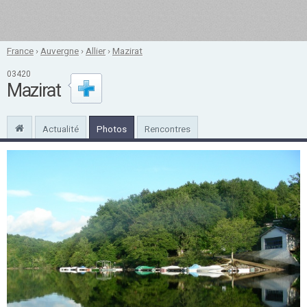
France
›
Auvergne
›
Allier
›
Mazirat
03420
Mazirat
Actualité
Photos
Rencontres