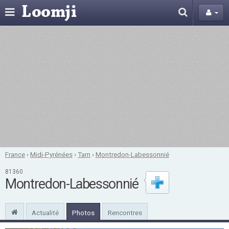
France
›
Midi-Pyrénées
›
Tarn
›
Montredon-Labessonnié
81360
Montredon-Labessonnié
Actualité
Photos
Rencontres