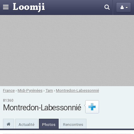
France
›
Midi-Pyrénées
›
Tarn
›
Montredon-Labessonnié
81360
Montredon-Labessonnié
Actualité
Photos
Rencontres