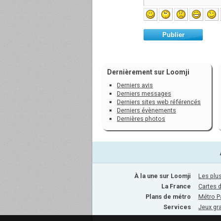
Publier
Dernièrement sur Loomji
Derniers avis
Derniers messages
Derniers sites web référencés
Derniers évènements
Dernières photos
À la une sur Loomji
Les plus
La France
Cartes 
Plans de métro
Métro P
Services
Jeux gra