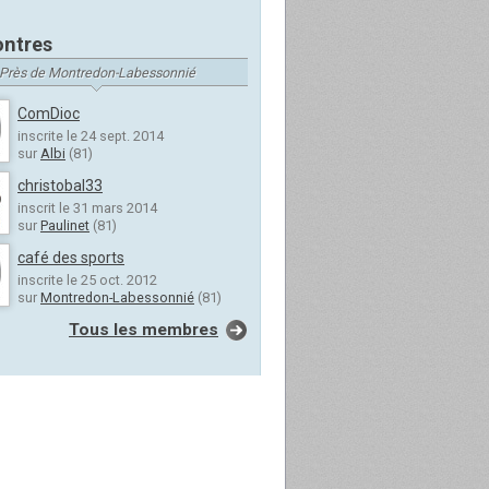
ntres
Près de Montredon-Labessonnié
ComDioc
inscrite le 24 sept. 2014
sur
Albi
(81)
christobal33
inscrit le 31 mars 2014
sur
Paulinet
(81)
café des sports
inscrite le 25 oct. 2012
sur
Montredon-Labessonnié
(81)
Tous les membres