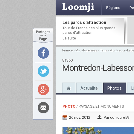
Régions
Dé
Les parcs d'attraction
Tour de France des plus grands
parcs d'attraction
La suite
France
›
Midi-Pyrénées
›
Tarn
›
Montredon-Lab
81360
Montredon-Labesso
Actualité
Photos
L
PHOTO
/ PAYSAGE ET MONUMENTS
26 nov. 2012
Par
collioure59