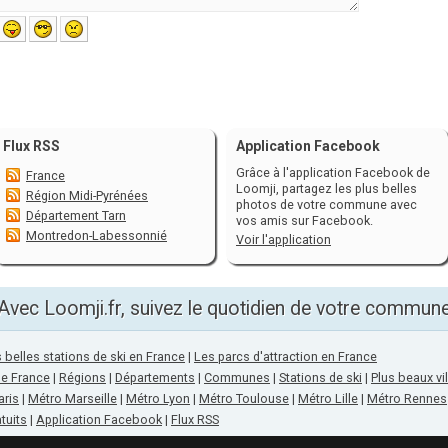
Flux RSS
Application Facebook
Grâce à l'application Facebook de
France
Loomji, partagez les plus belles
Région Midi-Pyrénées
photos de votre commune avec
Département Tarn
vos amis sur Facebook.
Montredon-Labessonnié
Voir l'application
Avec Loomji.fr, suivez le quotidien de votre commun
 belles stations de ski en France
|
Les parcs d'attraction en France
de France
|
Régions
|
Départements
|
Communes
|
Stations de ski
|
Plus beaux vi
aris
|
Métro Marseille
|
Métro Lyon
|
Métro Toulouse
|
Métro Lille
|
Métro Rennes
tuits
|
Application Facebook
|
Flux RSS