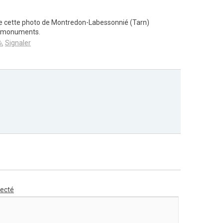
 de cette photo de Montredon-Labessonnié (Tarn)
t monuments.
Signaler
necté