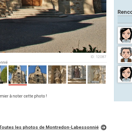
Renco
ID: 12087
onnié
mier à noter cette photo !
Toutes les photos de Montredon-Labessonnié