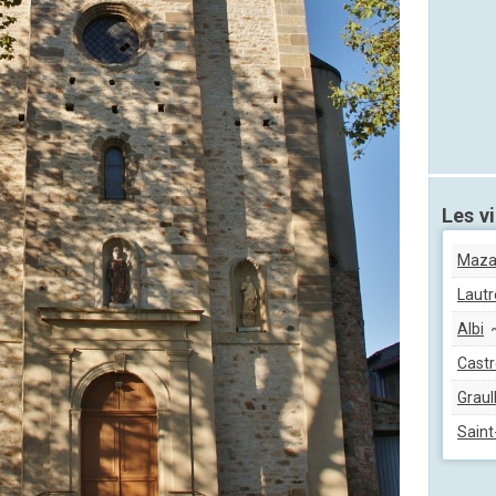
Les vi
Maz
Lautr
Albi
~
Castr
Graul
Saint