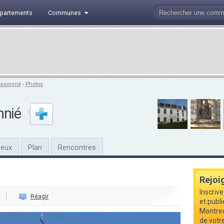
partements
Communes
essonnié
›
Photos
nnié
ieux
Plan
Rencontres
Rejoi
Inscriv
Réagir
et publi
Montre
de votre