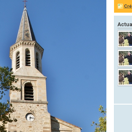
Cré
Actua