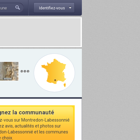
Identifiez-vous
gnez la communauté
ez-vous sur Montredon-Labessonnié
ez avis, actualités et photos sur
don-Labessonnié et les communes
 choix.