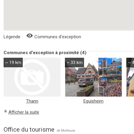
Légende :
Communes d'exception
Communes d'exception à proximité (4)
~ 19 km
~ 33 km
~ 
Thann
Eguisheim
Afficher la suite
Office du tourisme
de Mulhouse