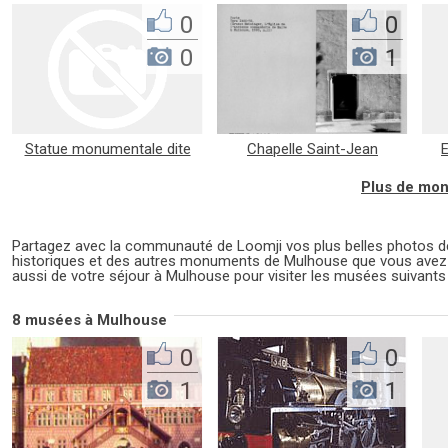
0
0
0
1
Statue monumentale dite
Chapelle Saint-Jean
E
Schweissdissi
Plus de mon
Partagez avec la communauté de Loomji vos plus belles photos
historiques et des autres monuments de Mulhouse que vous avez 
aussi de votre séjour à Mulhouse pour visiter les musées suivants 
8 musées à Mulhouse
0
0
1
1