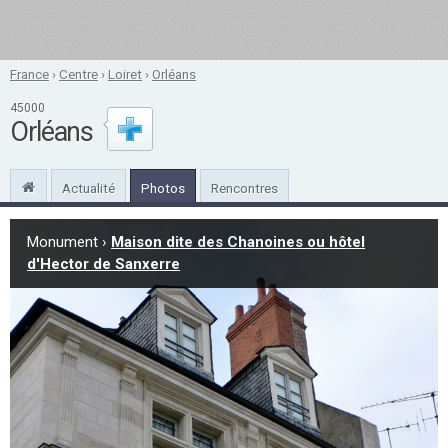
France
›
Centre
›
Loiret
›
Orléans
45000
Orléans
Actualité
Photos
Rencontres
Monument ›
Maison dite des Chanoines ou hôtel
d'Hector de Sanxerre