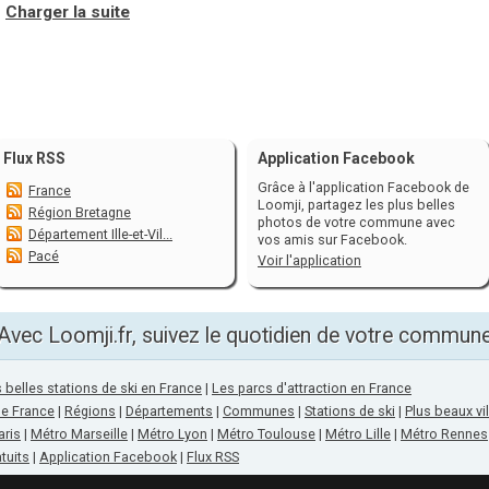
Charger la suite
Flux RSS
Application Facebook
Grâce à l'application Facebook de
France
Loomji, partagez les plus belles
Région Bretagne
photos de votre commune avec
Département Ille-et-Vil...
vos amis sur Facebook.
Pacé
Voir l'application
Avec Loomji.fr, suivez le quotidien de votre commun
 belles stations de ski en France
|
Les parcs d'attraction en France
de France
|
Régions
|
Départements
|
Communes
|
Stations de ski
|
Plus beaux vi
aris
|
Métro Marseille
|
Métro Lyon
|
Métro Toulouse
|
Métro Lille
|
Métro Rennes
tuits
|
Application Facebook
|
Flux RSS