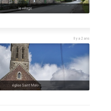
le village
Il y a 2 ans
église Saint Malo