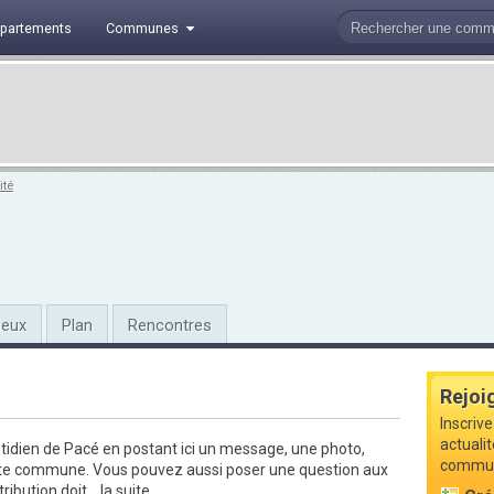
partements
Communes
ité
ieux
Plan
Rencontres
Rejoi
Inscrive
actualit
tidien de Pacé en postant ici un message, une photo,
commune
tte commune. Vous pouvez aussi poser une question aux
ibution doit...
la suite