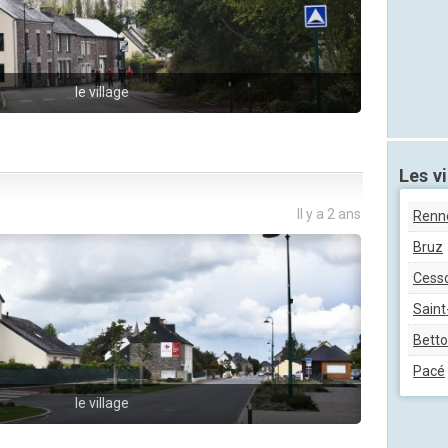
le village
Les vi
Il y a 2 ans
Renn
Bruz
Cess
Saint
Bett
Pacé
le village