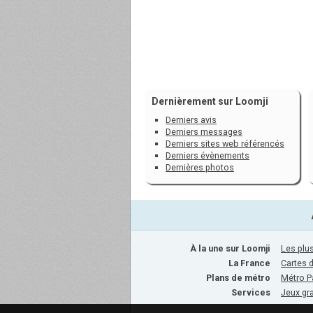
Dernièrement sur Loomji
Derniers avis
Derniers messages
Derniers sites web référencés
Derniers évènements
Dernières photos
À la une sur Loomji
Les plus
La France
Cartes 
Plans de métro
Métro P
Services
Jeux gra