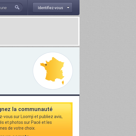
Identifiez-vous
gnez la communauté
z-vous sur Loomji et publiez avis,
és et photos sur Pacé et les
s de votre choix.