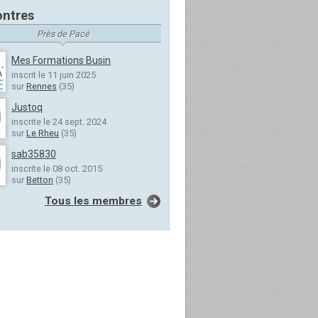
ntres
Près de Pacé
Mes Formations Busin
inscrit le 11 juin 2025
sur
Rennes
(35)
Justoq
inscrite le 24 sept. 2024
sur
Le Rheu
(35)
sab35830
inscrite le 08 oct. 2015
sur
Betton
(35)
Tous les membres