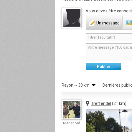
Vous devez
être connect
Un
message
Publier
Rayon
~ 30 km
Dernières publi
Treffendel
(21 km)
Marienord