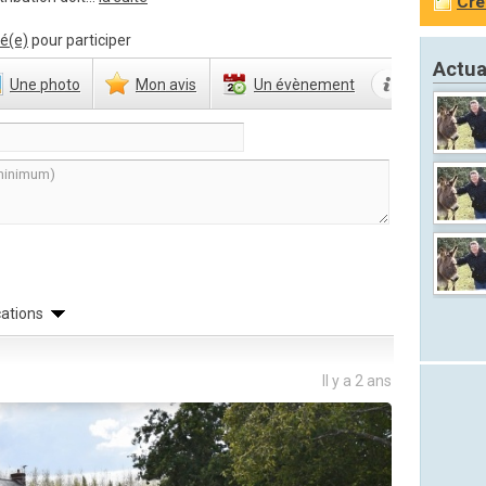
Cré
é(e)
pour participer
Actua
Une
photo
Mon
avis
Un
évènement
cations
Il y a 2 ans