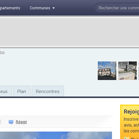
partements
Communes
tos
ieux
Plan
Rencontres
Rejoi
Inscriv
Réagir
avis, ac
les com