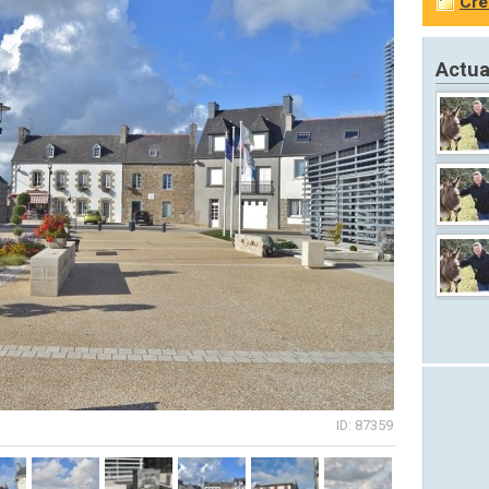
Cré
Actua
ID: 87359