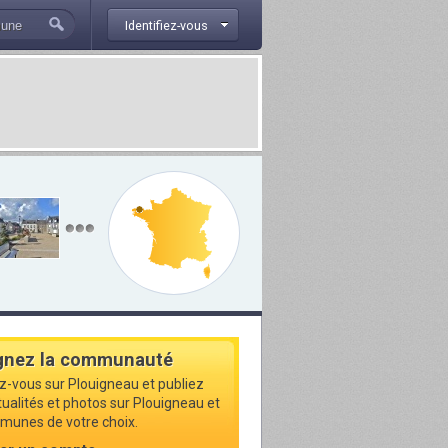
Identifiez-vous
gnez la communauté
ez-vous sur Plouigneau et publiez
tualités et photos sur Plouigneau et
munes de votre choix.