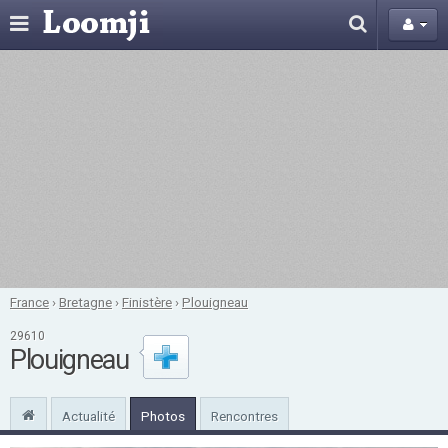
France
›
Bretagne
›
Finistère
›
Plouigneau
29610
Plouigneau
Actualité
Photos
Rencontres