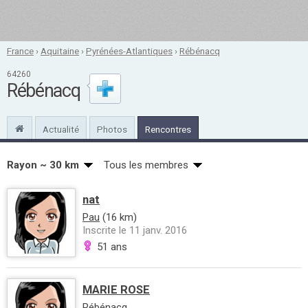
France
›
Aquitaine
›
Pyrénées-Atlantiques
›
Rébénacq
64260
Rébénacq
Actualité
Photos
Rencontres
Rayon ~ 30 km
Tous les membres
nat
Pau
(16 km)
Inscrite le 11 janv. 2016
51 ans
MARIE ROSE
Rébénacq