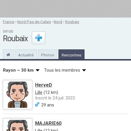
France
›
Nord-Pas-de-Calais
›
Nord
›
Roubaix
59100
Roubaix
Actualité
Photos
Rencontres
Rayon ~ 30 km
Tous les membres
HerveD
Lille
(12 km)
Inscrit le 24 juil. 2023
29 ans
MAJARIE60
Lille
(12 km)