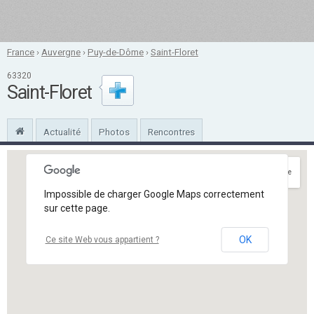
France
›
Auvergne
›
Puy-de-Dôme
›
Saint-Floret
63320
Saint-Floret
Actualité
Photos
Rencontres
Itinéraire
Impossible de charger Google Maps correctement
sur cette page.
OK
Ce site Web vous appartient ?