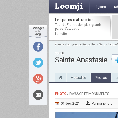
Régions
Dé
Les parcs d'attraction
Tour de France des plus grands
parcs d'attraction
La suite
France
›
Languedoc-Roussillon
›
Gard
›
Sainte-
30190
Sainte-Anastasie
Actualité
Photos
L
PHOTO
/ PAYSAGE ET MONUMENTS
01 déc. 2021
Par
marienord