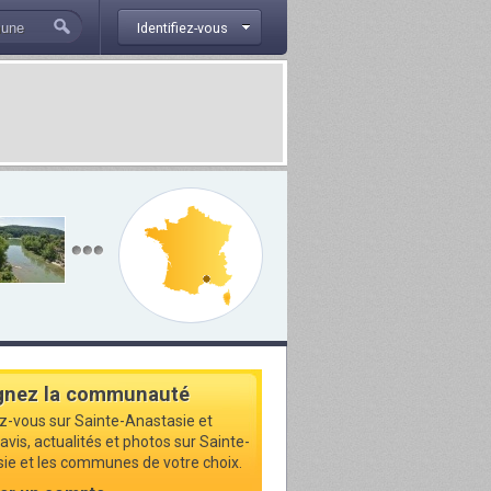
Identifiez-vous
gnez la communauté
ez-vous sur Sainte-Anastasie et
avis, actualités et photos sur Sainte-
ie et les communes de votre choix.