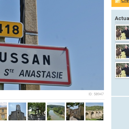
Cré
Actua
ID: 58947