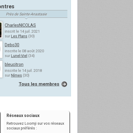
ntres
Près de Sainte-Anastasie
CharlesNICOLAS
inscrit le 14 juil. 2021
sur
Les Plans
(30)
Debo30
inscrite le 08 août 2020
sur
Lunel-Viel
(34)
bleucitron
inscrite le 14 juil. 2018
sur
Nîmes
(30)
Tous les membres
Réseaux sociaux
Retrouvez Loomji sur vos réseaux
sociaux préférés :