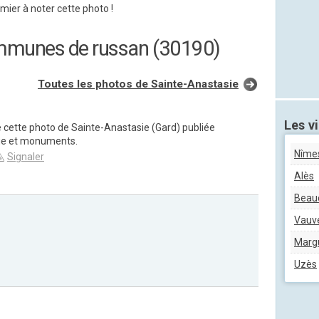
mier à noter cette photo !
ommunes de russan (30190)
Toutes les photos de Sainte-Anastasie
Les vi
e cette photo de Sainte-Anastasie (Gard) publiée
ge et monuments.
Nîme
Signaler
Alès
Beau
Vauv
Margu
Uzès