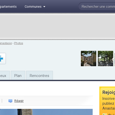
partements
Communes
Anastasie
›
Photos
ieux
Plan
Rencontres
Rejoi
Inscriv
Réagir
publiez 
Anastas