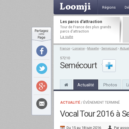
Régions
Dé
Les parcs d'attraction
Tour de France des plus grands
parcs d'attraction
La suite
France
›
Lorraine
›
Moselle
›
Semécourt
›
Actual
57210
Semécourt
Actualité
Photos
L
ACTUALITÉ
/
ÉVÈNEMENT TERMINÉ
Vocal Tour 2016 à Se
Du 15 au 18 juin 2016
Par
asso