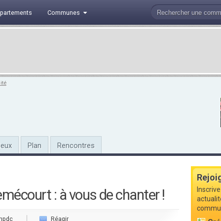
partements
Communes
ité
ieux
Plan
Rencontres
Rejoi
Inscrive
mécourt : à vous de chanter !
actuali
commune
npdc
Réagir