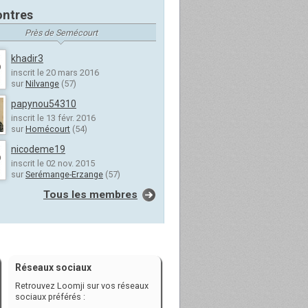
ntres
Près de Semécourt
khadir3
inscrit le 20 mars 2016
sur
Nilvange
(57)
papynou54310
inscrit le 13 févr. 2016
sur
Homécourt
(54)
nicodeme19
inscrit le 02 nov. 2015
sur
Serémange-Erzange
(57)
Tous les membres
Réseaux sociaux
Retrouvez Loomji sur vos réseaux
sociaux préférés :