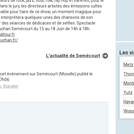
urs de rock, jazz, soul, folk, hip hop et variétés, pour le
ns le jury, les directeurs artistes des émissions cultes
nsable pour faire de ce show, un moment magique pour
é, interprétera quelques-unes des chansons de son
ur des séances de dédicaces et de selfies. Spectacle
Auchan Semécourt du 15 au 18 Juin de 14h à 18h.
ltour.fr
uchan.fr/
Les vi
L'actualité de Semécourt
Metz
 cet évènement sur Semécourt (Moselle) publié le
Thion
17h06.
Mont
Signaler
Yutz
Haya
Woip