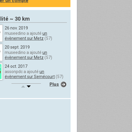
er un compte
lité ~ 30 km
26 nov. 2019
museedino a ajouté
un
évènement sur Metz
(57)
20 sept. 2019
museedino a ajouté
un
évènement sur Metz
(57)
24 oct. 2017
assonpdc a ajouté
un
évènement sur Semécourt
(57)
Plus
24 oct. 2017
assonpdc a partagé
une photo
de Semécourt
(57)
25 juil. 2017
assonpdc a publié
un message
sur Semécourt
(57)
31 mai 2017
assonpdc a publié
un message