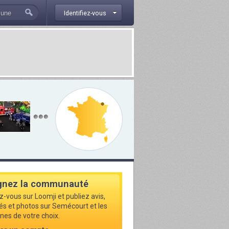
Identifiez-vous
gnez la communauté
z-vous sur Loomji et publiez avis,
tés et photos sur Semécourt et les
s de votre choix.