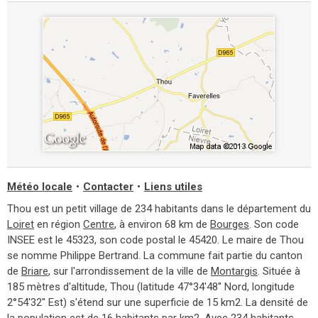
Météo locale
•
Contacter
•
Liens utiles
Thou est un petit village de 234 habitants dans le département du
Loiret
en région
Centre
, à environ 68 km de
Bourges
. Son code
INSEE est le 45323, son code postal le 45420. Le maire de Thou
se nomme Philippe Bertrand. La commune fait partie du canton
de
Briare
, sur l'arrondissement de la ville de
Montargis
. Située à
185 mètres d'altitude, Thou (latitude 47°34'48'' Nord, longitude
2°54'32'' Est) s'étend sur une superficie de 15 km2. La densité de
la population est de 16 habitants par km2. Avec 234 habitants,