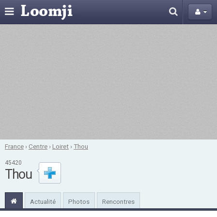
France
›
Centre
›
Loiret
›
Thou
45420
Thou
Actualité
Photos
Rencontres