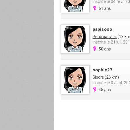
Inscrite le 04 févr. 2
61 ans
papisoso
Perdreauville
(13 km
Inscrite le 21 juil. 20
50 ans
sophie27
Gisors
(26 km)
Inscrite le 07 oct. 20
45 ans