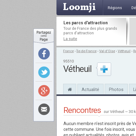
Régions
Dé
Les parcs d'attraction
Tour de France des plus grands
parcs d'attraction
La suite
France
›
Île-de-France
›
Val-d'Oise
›
Vétheuil
›
R
95510
Vétheuil
Actualité
Photos
L
Rencontres
sur Vétheuil ~ 30 
Aucun membre n'est inscrit près de Vé
cette commune. Une fois inscrit, vous
en publiant actualités, photos, avis et..