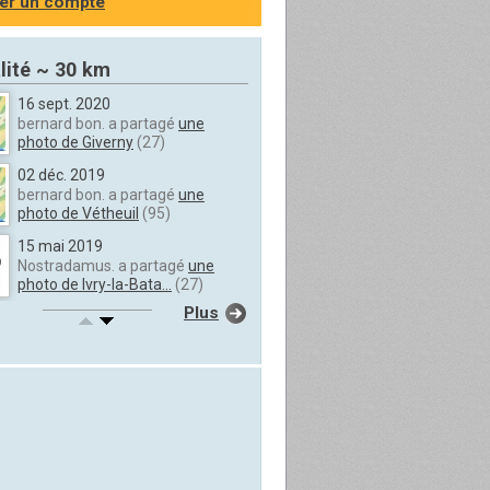
er un compte
lité ~ 30 km
16 sept. 2020
bernard bon. a partagé
une
photo de Giverny
(27)
02 déc. 2019
bernard bon. a partagé
une
photo de Vétheuil
(95)
15 mai 2019
Nostradamus. a partagé
une
photo de Ivry-la-Bata...
(27)
Plus
15 mai 2019
Nostradamus. a partagé
une
photo de Ivry-la-Bata...
(27)
15 mai 2019
Nostradamus. a partagé
une
photo de Anet
(28)
21 mars 2018
bernard bon. a partagé
une