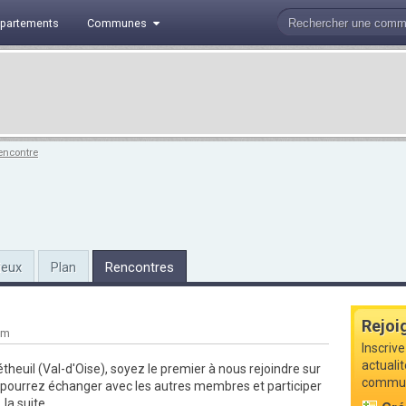
partements
Communes
encontre
ieux
Plan
Rencontres
Rejoi
km
Inscrive
actualit
theuil (Val-d'Oise), soyez le premier à
nous rejoindre
sur
commune
 pourrez échanger avec les autres membres et participer
.
la suite