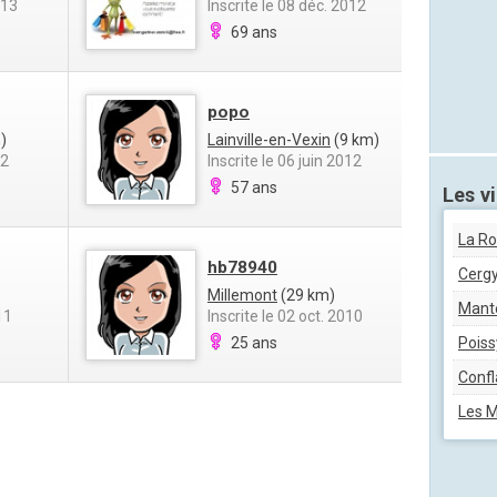
013
Inscrite le 08 déc. 2012
69 ans
popo
)
Lainville-en-Vexin
(9 km)
12
Inscrite le 06 juin 2012
57 ans
Les vi
La R
hb78940
Cerg
Millemont
(29 km)
Mante
11
Inscrite le 02 oct. 2010
25 ans
Poiss
Confl
Les 