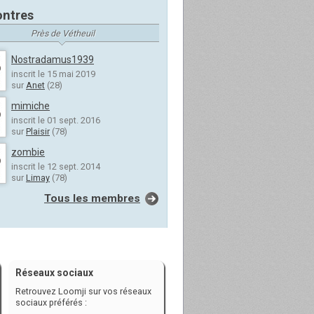
ntres
Près de Vétheuil
Nostradamus1939
inscrit le 15 mai 2019
sur
Anet
(28)
mimiche
inscrit le 01 sept. 2016
sur
Plaisir
(78)
zombie
inscrit le 12 sept. 2014
sur
Limay
(78)
Tous les membres
Réseaux sociaux
Retrouvez Loomji sur vos réseaux
sociaux préférés :