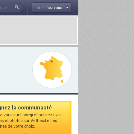
Identifiez-vous
gnez la communauté
z-vous sur Loomji et publiez avis,
és et photos sur Vétheuil et les
s de votre choix.