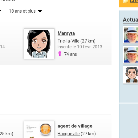
Cré
18 ans et plus
Actua
Mamyta
Trie-la-Ville
(27 km)
014
Inscrite le 10 févr. 2013
74 ans
agent de village
25 km)
Hacqueville
(27 km)