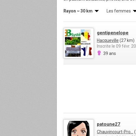
Rayon ~ 30 km
Les femmes
gentipenelope
Hacqueville
(27 km)
Inscrite le 09 févr. 2
39 ans
patoune27
Chauvincourt-Pro...
(