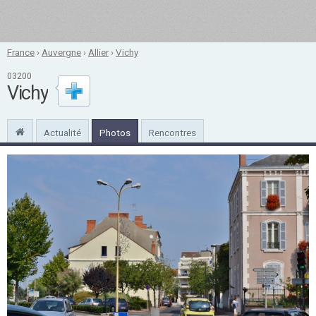
France
›
Auvergne
›
Allier
›
Vichy
03200
Vichy
Actualité
Photos
Rencontres