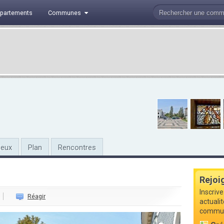
partements
Communes
ieux
Plan
Rencontres
Rejoi
Inscrive
Réagir
actualit
commune