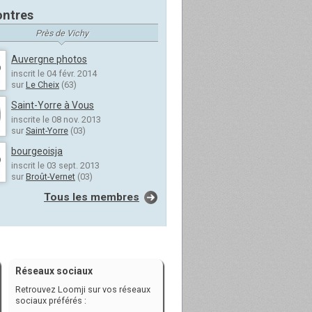
ntres
Près de Vichy
Auvergne photos
inscrit le 04 févr. 2014
sur
Le Cheix
(63)
Saint-Yorre à Vous
inscrite le 08 nov. 2013
sur
Saint-Yorre
(03)
bourgeoisja
inscrit le 03 sept. 2013
sur
Broût-Vernet
(03)
Tous les membres
Réseaux sociaux
Retrouvez Loomji sur vos réseaux
sociaux préférés :