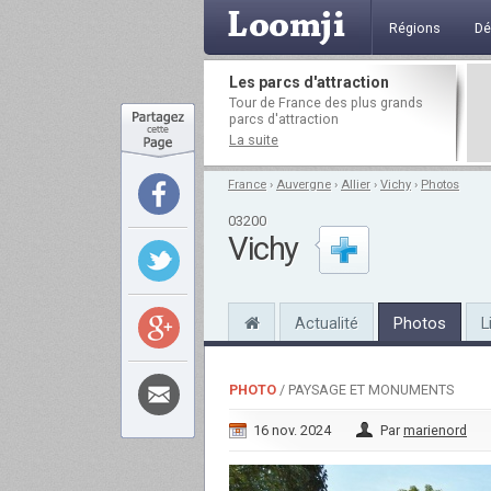
Régions
Dé
Les parcs d'attraction
Tour de France des plus grands
parcs d'attraction
La suite
France
›
Auvergne
›
Allier
›
Vichy
›
Photos
03200
Vichy
Actualité
Photos
L
PHOTO
/ PAYSAGE ET MONUMENTS
16 nov. 2024
Par
marienord