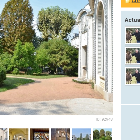
Cré
Actua
ID: 92948