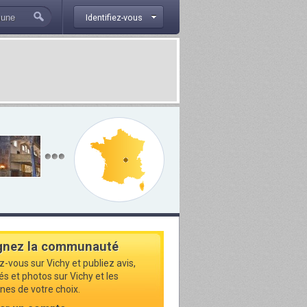
Identifiez-vous
gnez la communauté
z-vous sur Vichy et publiez avis,
és et photos sur Vichy et les
s de votre choix.