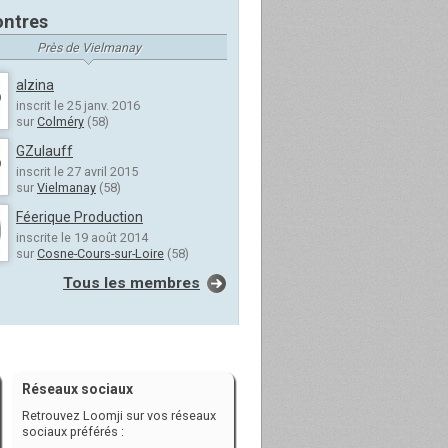
ntres
Près de Vielmanay
alzina
inscrit le 25 janv. 2016
sur
Colméry
(58)
GZulauff
inscrit le 27 avril 2015
sur
Vielmanay
(58)
Féerique Production
inscrite le 19 août 2014
sur
Cosne-Cours-sur-Loire
(58)
Tous les membres
Réseaux sociaux
Retrouvez Loomji sur vos réseaux
sociaux préférés :