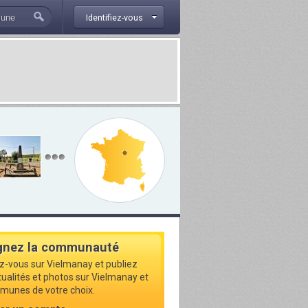
Identifiez-vous
gnez la communauté
ez-vous sur Vielmanay et publiez
ctualités et photos sur Vielmanay et
munes de votre choix.