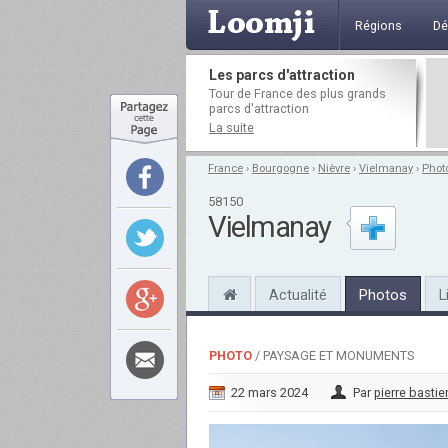
Régions
Dé
Les parcs d'attraction
Tour de France des plus grands
parcs d'attraction
La suite
France
›
Bourgogne
›
Nièvre
›
Vielmanay
›
Phot
58150
Vielmanay
Actualité
Photos
L
PHOTO
/ PAYSAGE ET MONUMENTS
22 mars 2024
Par
pierre bastie