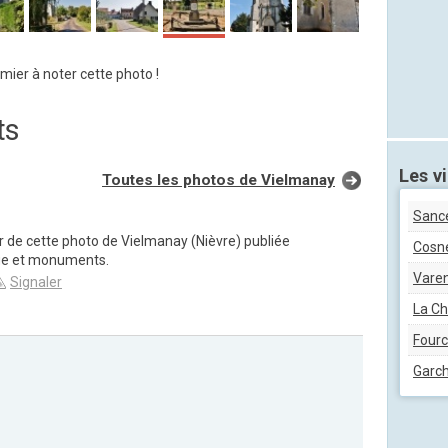
mier à noter cette photo !
ts
Les vi
Toutes les photos de Vielmanay
Sanc
ur de cette photo de Vielmanay (Nièvre) publiée
Cosne
ge et monuments.
Vare
Signaler
La Ch
Four
Garch