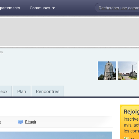
partements
Communes
os
ieux
Plan
Rencontres
Rejoi
Inscriv
n
Réagir
avis, a
les com