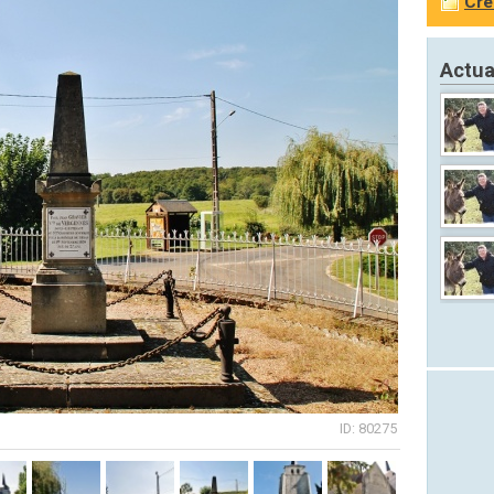
Cré
Actua
ID: 80275