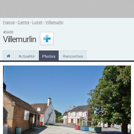
France
›
Centre
›
Loiret
›
Villemurlin
45600
Villemurlin
Actualité
Photos
Rencontres