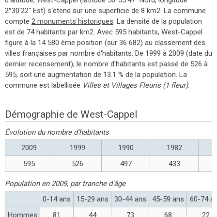
2°30'22'' Est) s'étend sur une superficie de 8 km2. La commune
compte
2 monuments historiques
. La densité de la population
est de 74 habitants par km2. Avec 595 habitants, West-Cappel
figure à la 14 580 ème position (sur 36 682) au classement des
villes françaises par nombre d'habitants. De 1999 à 2009 (date du
dernier recensement), le nombre d'habitants est passé de 526 à
595, soit une augmentation de 13.1 % de la population. La
commune est labellisée
Villes et Villages Fleuris (1 fleur)
.
Démographie de West-Cappel
Évolution du nombre d'habitants
2009
1999
1990
1982
595
526
497
433
Population en 2009, par tranche d'âge
0-14 ans
15-29 ans
30-44 ans
45-59 ans
60-74 a
Hommes
81
44
73
68
22