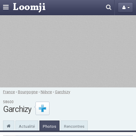
France
›
Bourgogne
›
Nièvre
›
Garchizy
58600
Garchizy
Actualité
Photos
Rencontres