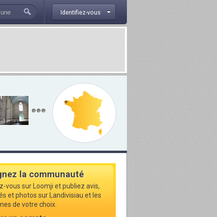
Identifiez-vous
gnez la communauté
z-vous sur Loomji et publiez avis,
és et photos sur Landivisiau et les
s de votre choix.