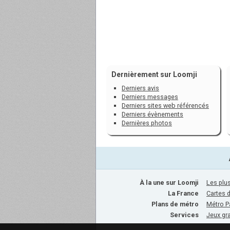
Dernièrement sur Loomji
Derniers avis
Derniers messages
Derniers sites web référencés
Derniers évènements
Dernières photos
À la une sur Loomji
Les plus
La France
Cartes 
Plans de métro
Métro P
Services
Jeux gra