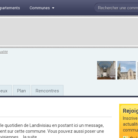
partements
Communes
alité
ieux
Plan
Rencontres
Rejoi
Inscrive
actualit
le quotidien de Landivisiau en postant ici un message,
commune
ment sur cette commune. Vous pouvez aussi poser une
visiennes....
la suite