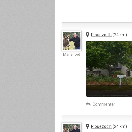
Plouezoc'h
(24 km)
Marienord
Commenter
Plouezoc'h
(24 km)