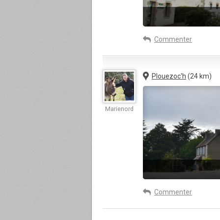
Commenter
Plouezoc'h
(24 km)
Marienord
Commenter