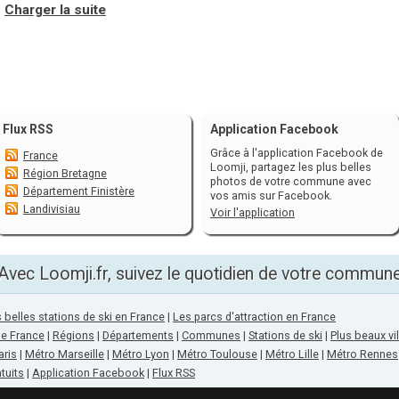
Charger la suite
Flux RSS
Application Facebook
Grâce à l'application Facebook de
France
Loomji, partagez les plus belles
Région Bretagne
photos de votre commune avec
Département Finistère
vos amis sur Facebook.
Landivisiau
Voir l'application
Avec Loomji.fr, suivez le quotidien de votre commun
 belles stations de ski en France
|
Les parcs d'attraction en France
de France
|
Régions
|
Départements
|
Communes
|
Stations de ski
|
Plus beaux vi
aris
|
Métro Marseille
|
Métro Lyon
|
Métro Toulouse
|
Métro Lille
|
Métro Rennes
tuits
|
Application Facebook
|
Flux RSS