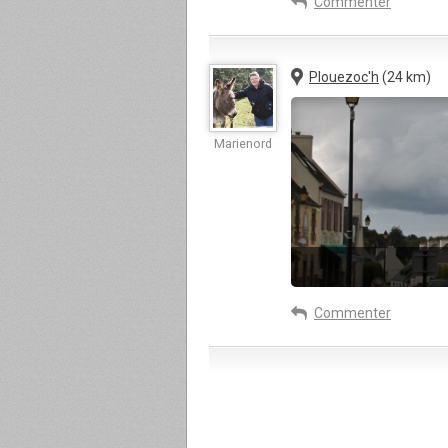
Commenter
Plouezoc'h
(24 km)
Marienord
Commenter