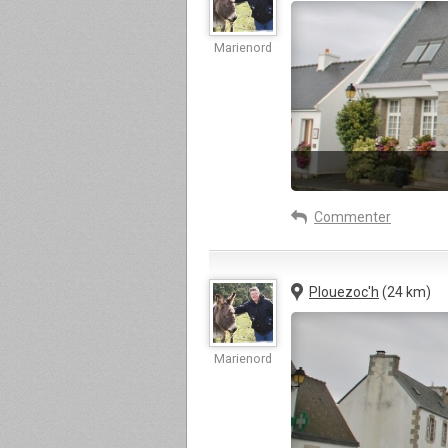
Marienord
Commenter
Plouezoc'h
(24 km)
Marienord