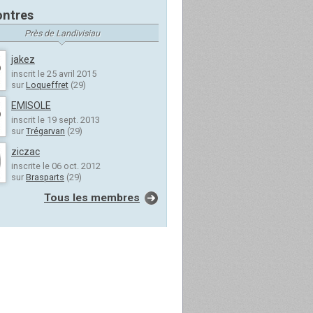
ntres
Près de Landivisiau
jakez
inscrit le 25 avril 2015
sur
Loqueffret
(29)
EMISOLE
inscrit le 19 sept. 2013
sur
Trégarvan
(29)
ziczac
inscrite le 06 oct. 2012
sur
Brasparts
(29)
Tous les membres