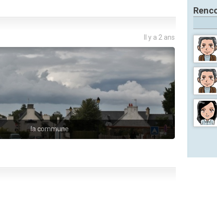
Renco
Il y a 2 ans
la commune