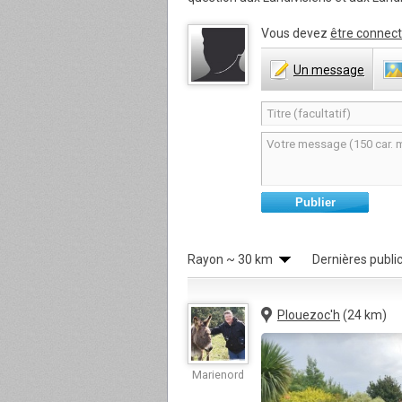
Vous devez
être connect
Un
message
Publier
Rayon
~ 30 km
Dernières publi
Plouezoc'h
(24 km)
Marienord