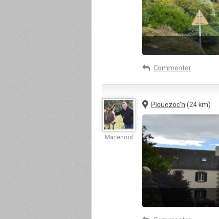
Commenter
Plouezoc'h
(24 km)
Marienord