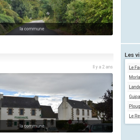
la commune
Les vi
Il y a 2 ans
Le Fa
Morla
Land
Guip
Ploug
Le Re
la commune