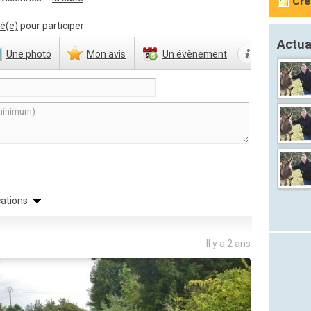
Cré
é(e)
pour participer
Actua
Une
photo
Mon
avis
Un
évènement
cations
Il y a 2 ans