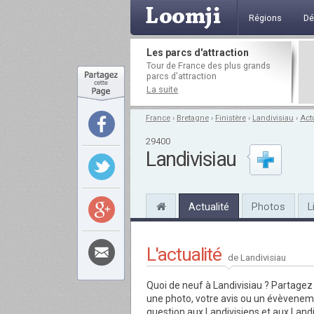
Régions
Dé
Les parcs d'attraction
Tour de France des plus grands
parcs d'attraction
La suite
France
›
Bretagne
›
Finistère
›
Landivisiau
›
Actu
29400
Landivisiau
Actualité
Photos
L
L'actualité
de Landivisiau
Quoi de neuf à Landivisiau ?
Partagez 
une photo, votre avis ou un évèvene
question aux Landivisiens et aux Landi