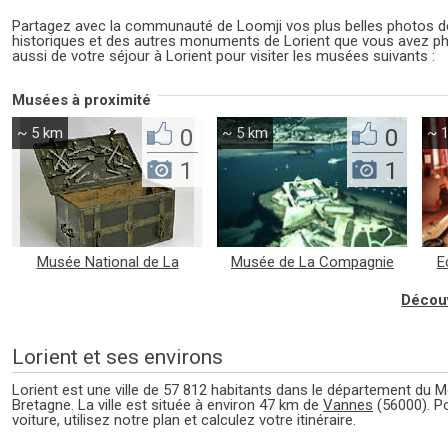
Partagez avec la communauté de Loomji vos plus belles photos
historiques et des autres monuments de Lorient que vous avez ph
aussi de votre séjour à Lorient pour visiter les musées suivants :
Musées à proximité
~ 5 km
0
~ 5 km
0
~ 
1
1
Musée National de La
Musée de La Compagnie
E
Marine
des Indes
Découv
Lorient et ses environs
Lorient est une ville de 57 812 habitants dans le département du M
Bretagne. La ville est située à environ 47 km de
Vannes
(56000). P
voiture, utilisez notre plan et calculez votre itinéraire.