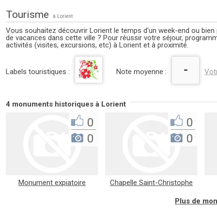
Tourisme
à Lorient
Vous souhaitez découvrir Lorient le temps d'un week-end ou bien
de vacances dans cette ville ? Pour réussir votre séjour, progra
activités (visites, excursions, etc) à Lorient et à proximité.
-
Labels touristiques :
Note moyenne :
Vot
4 monuments historiques à Lorient
0
0
0
0
Monument expiatoire
Chapelle Saint-Christophe
Plus de mon